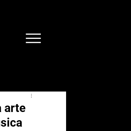
 arte
sica