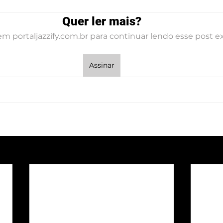
Quer ler mais?
em portaljazzify.com.br para continuar lendo esse post ex
Assinar