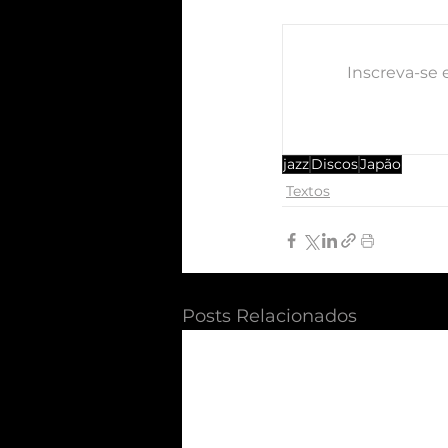
Inscreva-se 
jazz
Discos
Japão
Textos
Posts Relacionados