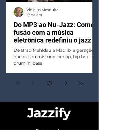
Vinicius Mesquita
17 de abr.
Do MP3 ao Nu-Jazz: Como a
fusão com a música
eletrônica redefiniu o jazz
De Brad Mehldau a Madlib, a geração
que ousou misturar bebop, hip hop e
drum ’n’ bass
1
/
5
Sobre nós