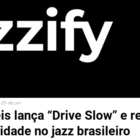
29 de jan.
s lança “Drive Slow” e r
idade no jazz brasileiro