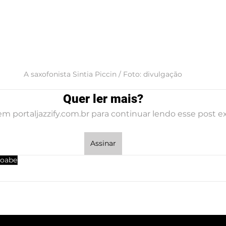
A saxofonista Sintia Piccin / Foto: divulgação
Quer ler mais?
em portaljazzify.com.br para continuar lendo esse post ex
Assinar
Joabe