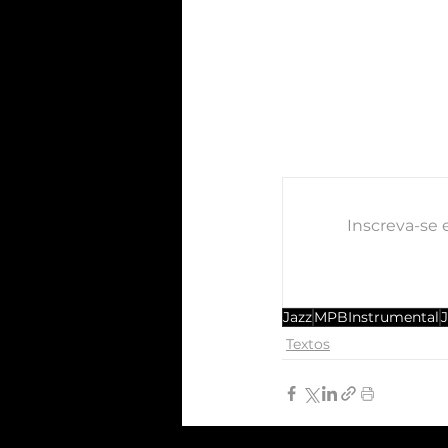
Inscreva-se 
Jazz
MPBInstrumental
Textos