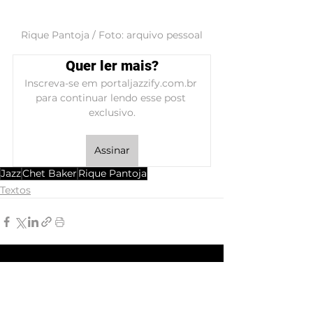
Rique Pantoja / Foto: arquivo pessoal
Quer ler mais?
Inscreva-se em portaljazzify.com.br 
para continuar lendo esse post 
exclusivo.
Assinar
Jazz
Chet Baker
Rique Pantoja
Textos
Ver tudo
Posts Relacionados