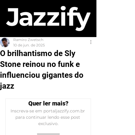
Ramiro Zwetsch
10 de jun. de 2025
O brilhantismo de Sly
Stone reinou no funk e
influenciou gigantes do
jazz
Quer ler mais?
Inscreva-se em portaljazzify.com.br 
para continuar lendo esse post 
exclusivo.