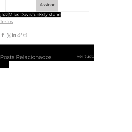
Assinar
jazz
Miles Davis
funk
sly stone
Textos
Ver tudo
Posts Relacionados