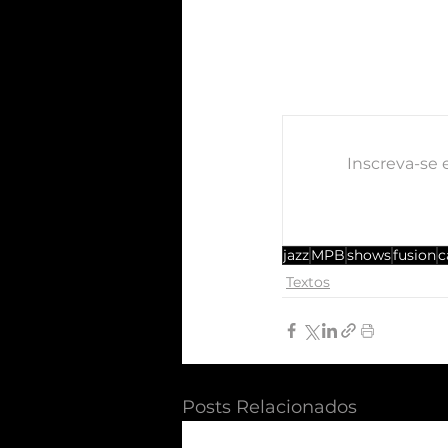
Inscreva-se 
jazz
MPB
shows
fusion
c
Textos
Posts Relacionados