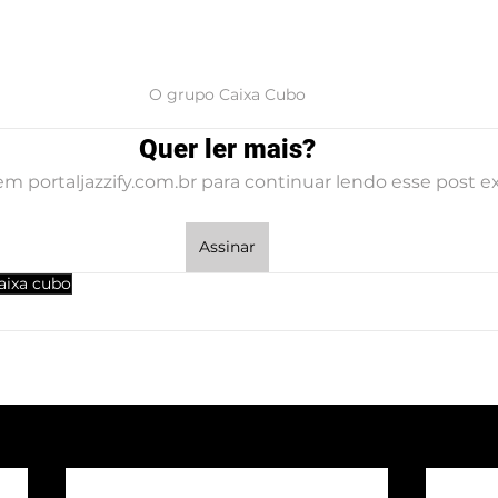
O grupo Caixa Cubo
Quer ler mais?
em portaljazzify.com.br para continuar lendo esse post ex
Assinar
aixa cubo