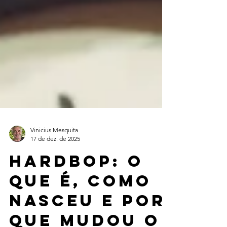
Vinicius Mesquita
17 de dez. de 2025
Hardbop: o
que é, como
nasceu e por