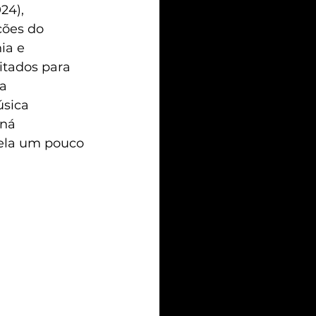
024), 
ções do 
ia e 
itados para 
a 
sica 
ná 
ela um pouco 