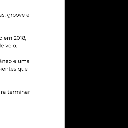
s: groove e 
o em 2018, 
e veio.
râneo e uma 
ientes que 
ra terminar 