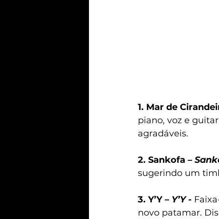
1. Mar de Cirandei
piano, voz e guita
agradáveis.
2. Sankofa – 
Sanko
sugerindo um timbr
3. Y’Y – 
Y’Y -
Faixa
novo patamar. Dis