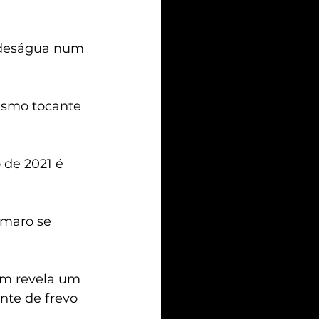
a deságua num 
rismo tocante 
 de 2021 é 
Amaro se 
um revela um 
nte de frevo 