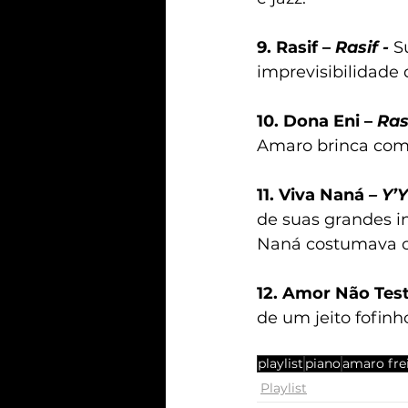
9. Rasif – 
Rasif -
S
imprevisibilidade
10. Dona Eni – 
Rasi
Amaro brinca com 
11. Viva Naná
 – Y’Y
de suas grandes i
Naná costumava cr
12. Amor Não Test
de um jeito fofinh
playlist
piano
amaro fre
Playlist