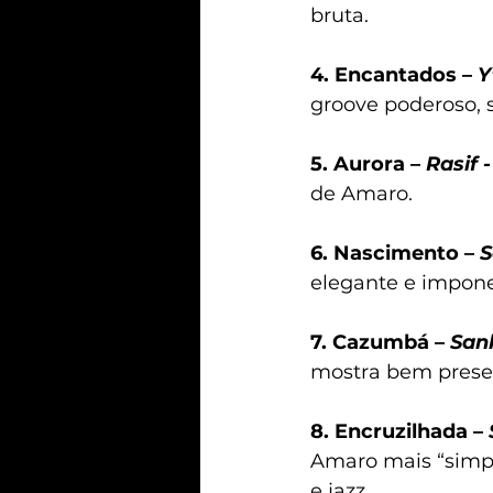
bruta.
4. Encantados – 
Y
groove poderoso, 
5. Aurora – 
Rasif -
de Amaro.
6. Nascimento – 
S
elegante e imponen
7. Cazumbá – 
San
mostra bem presen
8. Encruzilhada – 
Amaro mais “simpl
e jazz.