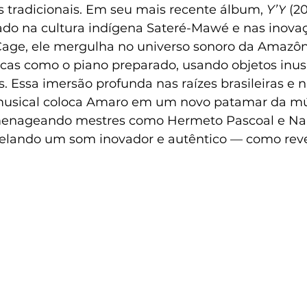
s tradicionais. Em seu mais recente álbum, 
Y’Y
 (2
ado na cultura indígena Sateré-Mawé e nas inova
age, ele mergulha no universo sonoro da Amazôn
cas como o piano preparado, usando objetos inus
s. Essa imersão profunda nas raízes brasileiras e n
usical coloca Amaro em um novo patamar da mú
menageando mestres como Hermeto Pascoal e Na
velando um som inovador e autêntico — como rev