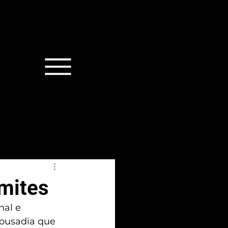
imites
al e 
 ousadia que 