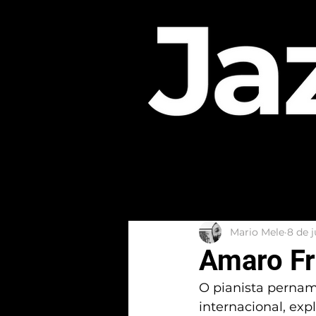
Mario Mele
8 de 
Amaro Fr
O pianista pernam
internacional, exp