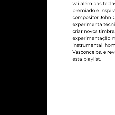
vai além das tecla
premiado e inspir
compositor John C
experimenta técni
criar novos timbre
experimentação m
instrumental, ho
Vasconcelos, e re
esta playlist.