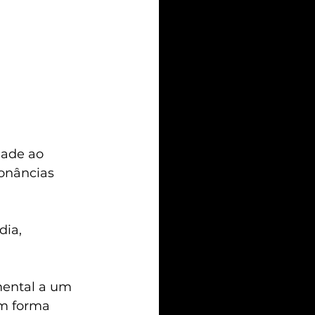
ade ao 
onâncias 
ia, 
mental a um 
em forma 