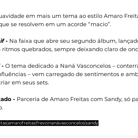
uavidade em mais um tema ao estilo Amaro Freita
 que se resolvem em um acorde “macio”.
f -
 Na faixa que abre seu segundo álbum, lançad
ritmos quebrados, sempre deixando claro de ond
 -
O tema dedicado a Naná Vasconcelos – conter
nfluências – vem carregado de sentimentos e amb
iar em seus sets.
ado - 
Parceria de Amaro Freitas com Sandy, só pa
o.
itas
amarofreitas
frevo
nanávasconcelos
sandy