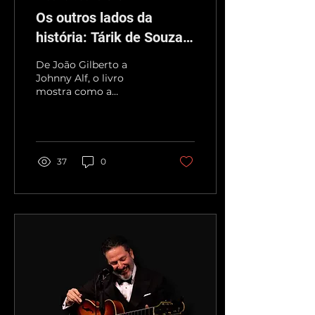
Os outros lados da
história: Tárik de Souza e
a anatomia da bossa
De João Gilberto a
nova
Johnny Alf, o livro
mostra como a
revolução da bossa foi
uma soma de silêncios e
sutilezas
37
0