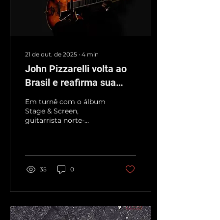
21 de out. de 2025
∙
4
min
John Pizzarelli volta ao
Brasil e reafirma sua
devoção ao jazz clássico
Em turnê com o álbum
Stage & Screen,
guitarrista norte-
americano celebra o
legado do American
Songbook e diz que
“ganha a vida tocando a
música de outras
35
0
pessoas”