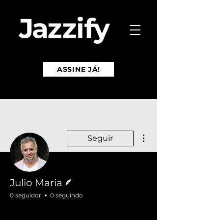
ASSINE JÁ!
Mais ações
Seguir
Escritor
Julio Maria
0 seguidor
0 seguindo