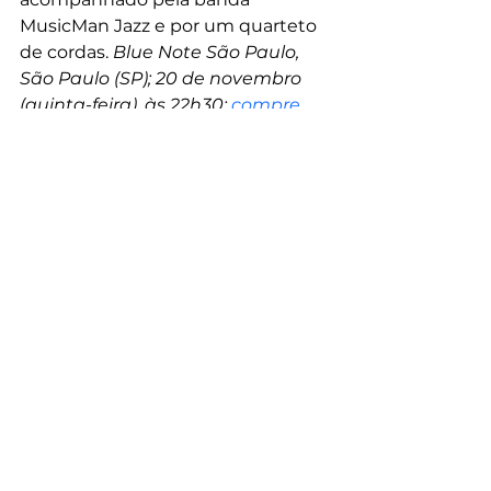
MusicMan Jazz e por um quarteto 
de cordas. 
Blue Note São Paulo, 
São Paulo (SP); 20 de novembro 
(quinta-feira), às 22h30; 
compre 
aqui
Áurea Martins – Tributo a 
Johnny Alf (RJ)
Com mais de 6 décadas de 
carreira, Áurea Martins é uma das 
vozes mais importantes da música 
brasileira, reconhecida pela 
versatilidade, pela interpretação 
marcante e por uma trajetória 
premiada que inclui nove álbuns, 
dois LPs, um DVD e o Prêmio da 
Música Brasileira de melhor 