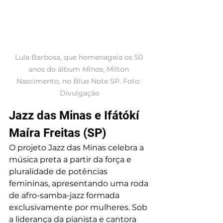
Lula Barbosa, que homenageia os 50 
anos do álbum 
Minas
, Milton 
Nascimento, no Blue Note SP. Foto: 
Divulgação
Jazz das Minas e Ifátókí 
Maíra Freitas (SP)
O projeto Jazz das Minas celebra a 
música preta a partir da força e 
pluralidade de potências 
femininas, apresentando uma roda 
de afro-samba-jazz formada 
exclusivamente por mulheres. Sob 
a liderança da pianista e cantora 