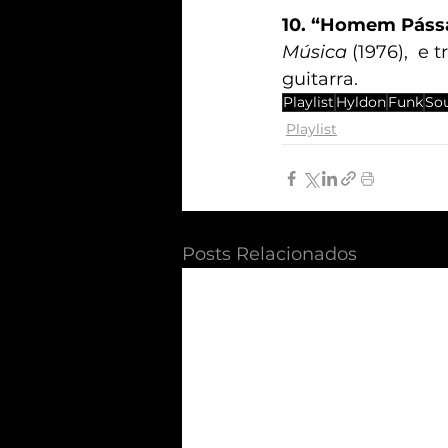
10. “Homem Páss
Música
 (1976),  e
guitarra. 
Playlist
Hyldon
Funk
So
Playlist
Posts Relacionados