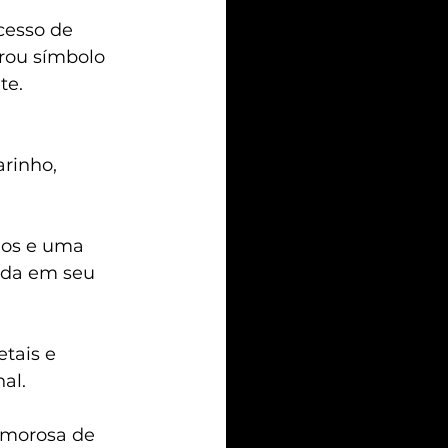
cesso de 
rou símbolo 
te.
 
rinho, 
dos e uma 
ida em seu 
tais e 
al.
amorosa de 