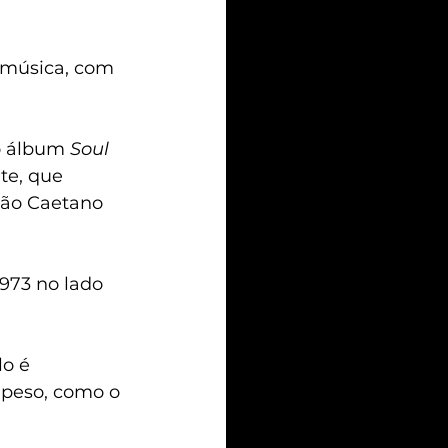
 música, com 
o álbum 
Soul 
te, que 
oão Caetano 
973 no lado 
lo é 
peso, como o 