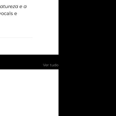
atureza e a 
ocals e 
Ver tudo