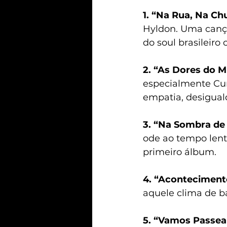
1. “Na Rua, Na Ch
Hyldon. Uma cançã
do soul brasileir
2. “As Dores do 
especialmente Cur
empatia, desiguald
3. “Na Sombra de
ode ao tempo lent
primeiro álbum.
4. “Aconteciment
aquele clima de ba
5. “Vamos Passear