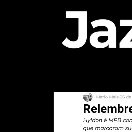
Mario Mele
26 de
Relembre
Hyldon é MPB com 
que marcaram sua 