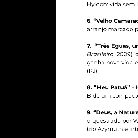
Hyldon: vida sem 
6. “Velho Camara
arranjo marcado p
7.  “Três Éguas,
Brasileiro
 (2009),
ganha nova vida e
(RJ).
8. “Meu Patuá”
 –
B de um compacto,
9. “Deus, a Natur
orquestrada por 
trio Azymuth e int