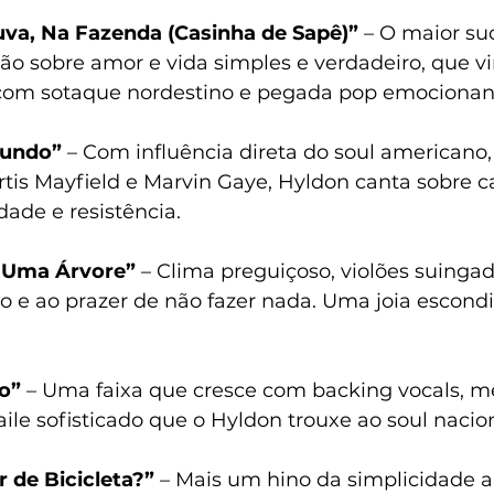
uva, Na Fazenda (Casinha de Sapê)”
 – O maior su
o sobre amor e vida simples e verdadeiro, que vi
o com sotaque nordestino e pegada pop emocionan
Mundo” 
– Com influência direta do soul americano,
tis Mayfield e Marvin Gaye, Hyldon canta sobre ca
ade e resistência.
 Uma Árvore” 
– Clima preguiçoso, violões suinga
o e ao prazer de não fazer nada. Uma joia escond
o” 
– Uma faixa que cresce com backing vocals, me
ile sofisticado que o Hyldon trouxe ao soul nacion
 de Bicicleta?” 
– Mais um hino da simplicidade 