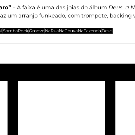
aro” 
– A faixa é uma das joias do álbum 
Deus, a N
 traz um arranjo funkeado, com trompete, backing v
ul
SambaRock
Groove
NaRuaNaChuvaNaFazenda
Deus