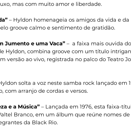
luxo, mas com muito amor e liberdade. 
da” 
– Hyldon homenageia os amigos da vida e da
elo groove calmo e sentimento de gratidão.
 um Jumento e uma Vaca” 
–
a faixa mais ouvida d
 de Hyldon, combina groove com um título intrigan
m versão ao vivo, registrada no palco do Teatro J
 Hyldon solta a voz neste samba rock lançado em 1
 com arranjo de cordas e versos.
eza e a Música”
 – Lançada em 1976, esta faixa-títu
Waltel Branco, em um álbum que reúne nomes de 
egrantes da Black Rio.