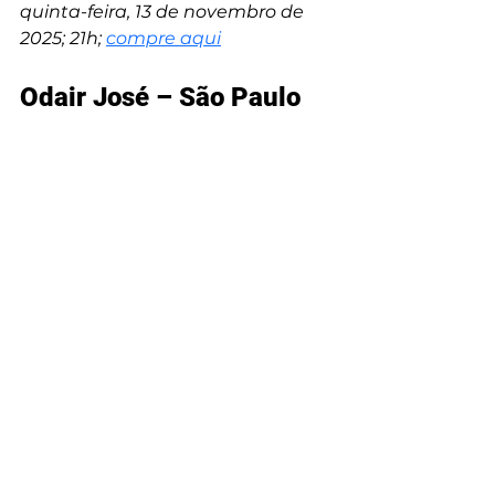
quinta-feira, 13 de novembro de 
2025; 21h; 
compre aqui
Odair José – São Paulo 
(SP)
O cantor e compositor Odair José 
vem a São Paulo para apresentar 
uma noite especial em formato 
acústico, revisitando sucessos que 
marcaram sua carreira e revelando 
a força de um artista que desafiou 
convenções desde os anos 70. 
Natural de Morrinhos-GO e com 
mais de cinco décadas de 
trajetória, ele traz uma voz que fala 
direto ao coração, com canções 
que se tornaram parte da 
memória afetiva de milhares de 