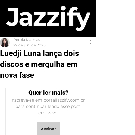
Perola Mathias
29 de jun. de 2025
Luedji Luna lança dois
discos e mergulha em
nova fase
Quer ler mais?
Inscreva-se em portaljazzify.com.br 
para continuar lendo esse post 
exclusivo.
Assinar