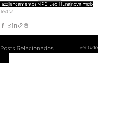
jazz
lançamentos
MPB
luedji luna
nova mpb
Textos
Ver tudo
Posts Relacionados